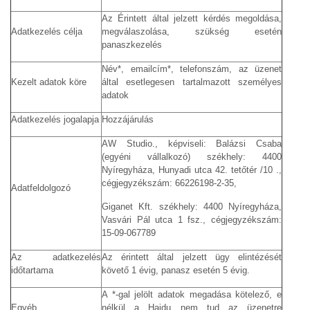
Az Érintett által jelzett kérdés megoldása,
Adatkezelés célja
megválaszolása, szükség esetén
panaszkezelés
Név*, emailcím*, telefonszám, az üzenet
Kezelt adatok köre
által esetlegesen tartalmazott személyes
adatok
Adatkezelés jogalapja
Hozzájárulás
AW Studio., képviseli: Balázsi Csaba
(egyéni vállalkozó) székhely: 4400
Nyíregyháza, Hunyadi utca 42. tetőtér /10 .,
cégjegyzékszám: 66226198-2-35,
Adatfeldolgozó
Giganet Kft. székhely: 4400 Nyíregyháza,
Vasvári Pál utca 1 fsz., cégjegyzékszám:
15-09-067789
Az adatkezelés
Az érintett által jelzett ügy elintézését
időtartama
követő 1 évig, panasz esetén 5 évig.
A *-gal jelölt adatok megadása kötelező, e
Egyéb
nélkül a Hajdu nem tud az üzenetre