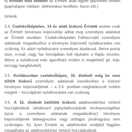
b)
minden más esetben
az Érintett általi egyéb igazolható módon
(papíralapon írásban, elektronikus levélben, faxon stb.)
történik.
3.4.
Cselekvőképtelen, 14 év alatti kiskorú Érintett
esetén csak
az Érintett törvényes képviselője adhat meg személyes adatokat
az Érintett nevében. Cselekvőképtelen Felhasználó személyes
adatainak megadásához a törvényes képviselő nyilatkozatára van
szükség. Az aláírt nyilatkozatot személyes átadással, illetve postai
úton, e-mail, vagy fax formájában kell eljuttatni a Hajdu részére,
illetve a nyilatkozat más igazolható módon is megtehető (pl. kép-
és/vagy hangfelvétel).
3.5.
Korlátozottan cselekvőképes, 16. életévét még be nem
töltött kiskorú
személyes adatainak kezeléséhez a kiskorú
törvényes képviselőjének – a 3.6. pontban meghatározott módon
megtett – hozzájáruló nyilatkozatára van szükség.
3.6.
A 16. életévét betöltött kiskorú
adatkezeléshez történő
hozzájárulását tartalmazó jognyilatkozatának érvényességéhez
(azaz a személyes adatainak megadásához) törvényes
képviselőjének beleegyezése vagy utólagos jóváhagyása nem
szükséges. Az ilyen Érintett az adatfelvétel módjától függően
megadhatja az adatkezeléshez történő hozzájárulását.