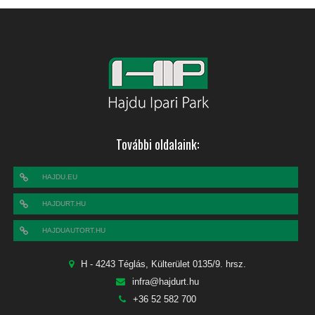
További oldalaink:
HAJDU.EU
HAJDURT.HU
HAJDUAUTORT.HU
H - 4243 Téglás, Külterület 0135/9. hrsz.
infra@hajdurt.hu
+36 52 582 700