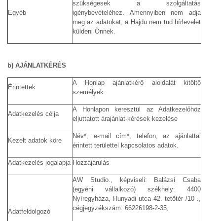
szükségesek a szolgáltatás
Egyéb
igénybevételéhez. Amennyiben nem adja
meg az adatokat, a Hajdu nem tud hírlevelet
küldeni Önnek.
b) AJÁNLATKÉRÉS
A Honlap ajánlatkérő aloldalát kitöltő
Érintettek
személyek
A Honlapon keresztül az Adatkezelőhöz
Adatkezelés célja
eljuttatott árajánlat-kérések kezelése
Név*, e-mail cím*, telefon, az ajánlattal
Kezelt adatok köre
érintett területtel kapcsolatos adatok.
Adatkezelés jogalapja
Hozzájárulás
AW Studio., képviseli: Balázsi Csaba
(egyéni vállalkozó) székhely: 4400
Nyíregyháza, Hunyadi utca 42. tetőtér /10 .,
cégjegyzékszám: 66226198-2-35,
Adatfeldolgozó