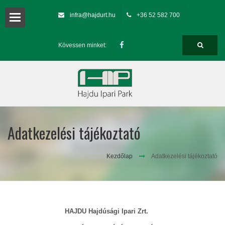
infra@hajdurt.hu
+36 52 582 700
ció
Kövessen minket:
ra
sok
Adatkezelési tájékoztató
umok
Kezdőlap
Adatkezelési tájékoztató
HAJDU Hajdúsági Ipari Zrt.