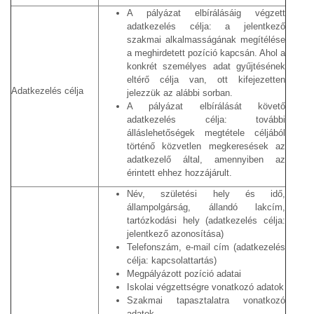
A pályázat elbírálásáig végzett
adatkezelés célja: a jelentkező
szakmai alkalmasságának megítélése
a meghirdetett pozíció kapcsán. Ahol a
konkrét személyes adat gyűjtésének
eltérő célja van, ott kifejezetten
Adatkezelés célja
jelezzük az alábbi sorban.
A pályázat elbírálását követő
adatkezelés célja: további
álláslehetőségek megtétele céljából
történő közvetlen megkeresések az
adatkezelő által, amennyiben az
érintett ehhez hozzájárult.
Név, születési hely és idő,
állampolgárság, állandó lakcím,
tartózkodási hely (adatkezelés célja:
jelentkező azonosítása)
Telefonszám, e-mail cím (adatkezelés
célja: kapcsolattartás)
Megpályázott pozíció adatai
Iskolai végzettségre vonatkozó adatok
Szakmai tapasztalatra vonatkozó
adatok