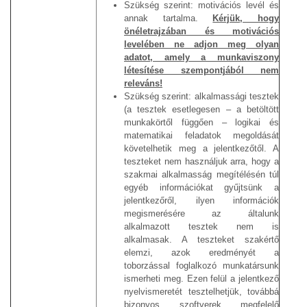
Szükség szerint: motivációs levél és
annak tartalma.
Kérjük, hogy
önéletrajzában és motivációs
levelében ne adjon meg olyan
adatot, amely a munkaviszony
létesítése szempontjából nem
releváns!
Szükség szerint: alkalmassági tesztek
(a tesztek esetlegesen – a betöltött
munkakörtől függően – logikai és
matematikai feladatok megoldását
követelhetik meg a jelentkezőtől. A
teszteket nem használjuk arra, hogy a
szakmai alkalmasság megítélésén túl
egyéb információkat gyűjtsünk a
jelentkezőről, ilyen információk
megismerésére az általunk
alkalmazott tesztek nem is
alkalmasak. A teszteket szakértő
elemzi, azok eredményét a
toborzással foglalkozó munkatársunk
ismerheti meg. Ezen felül a jelentkező
nyelvismeretét tesztelhetjük, továbbá
bizonyos szoftverek megfelelő