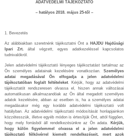
ADATVÉDELMI TÁJÉKOZTATÓ
– hatályos 2018. május 25-től –
1. Bevezetés
Az alábbiakban szeretnénk tájékoztatni Önt a
HAJDU Hajdúsági
Ipari Zrt.
által végzett, egyes adatkezeléssel kapcsolatos
tudnivalókról.
Jelen adatvédelmi tájékoztató lényeges tájékoztatást tartalmaz az
Ön személyes adatainak kezelésére vonatkozóan.
Személyes
adatai megadásával Ön elfogadja a jelen adatvédelmi
tájékoztatóban foglalt feltételeket
. Kérjük, hogy az adatvédelmi
tájékoztatót rendszeresen olvassa el, hiszen annak változásai
automatikusan alkalmazandóak az Ön által megadott személyes
adatok kezelésére, abban az esetben is, ha a személyes adatai
megadásakor még egy korábbi adatvédelmi tájékoztató volt
hatályban. Az adatvédelmi tájékoztató módosítását honlapjainkon
közzétesszük, illetve egyéb módon is értesítjük Önt, attól függően,
hogy mely forrásból áll rendelkezésünkre az Ön adata.
Kérjük,
hogy külön figyelemmel olvassa el a jelen adatvédelmi
tájékoztató félkövérrel kiemelt rendelkezéseit, mert azok