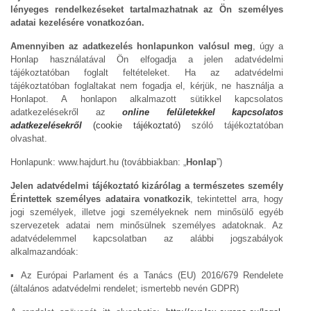
lényeges rendelkezéseket tartalmazhatnak az Ön személyes
adatai kezelésére vonatkozóan.
Amennyiben az adatkezelés honlapunkon valósul meg
, úgy a
Honlap használatával Ön elfogadja a jelen adatvédelmi
tájékoztatóban foglalt feltételeket. Ha az adatvédelmi
tájékoztatóban foglaltakat nem fogadja el, kérjük, ne használja a
Honlapot. A honlapon alkalmazott sütikkel kapcsolatos
adatkezelésekről az
online felületekkel kapcsolatos
adatkezelésekről
(cookie tájékoztató)
szóló tájékoztatóban
olvashat.
Honlapunk: www.hajdurt.hu (továbbiakban: „
Honlap
”)
Jelen adatvédelmi tájékoztató kizárólag a természetes személy
Érintettek személyes adataira vonatkozik
, tekintettel arra, hogy
jogi személyek, illetve jogi személyeknek nem minősülő egyéb
szervezetek adatai nem minősülnek személyes adatoknak. Az
adatvédelemmel kapcsolatban az alábbi jogszabályok
alkalmazandóak:
▪ Az Európai Parlament és a Tanács (EU) 2016/679 Rendelete
(általános adatvédelmi rendelet; ismertebb nevén GDPR)