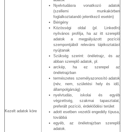
Nyelvtudásra vonatkozó adatok
(szellemi munkakörben
foglalkoztatandó jelentkező esetén)
Bérigény
Közösségi oldal (pl. LinkedIn)
nyilvános profilja, ha az itt szereplő
adatok a megpályázott pozíció
szempontjából releváns tájékoztatást
nyújtanak
Szükség szerint: önéletrajz, és az
abban szereplő adatok, pl.
arckép, ha ez szerepel az
önéletrajzban
természetes személyazonosító adatok
(név, nem, születési hely és idő,
állampolgárság)
nyelvtudás, iskolai és egyéb
végzettség, szakmai tapasztalat,
preferált pozíció, érdeklődési terület
Kezelt adatok köre
adott esetben vezetői engedély típusa,
továbbá
egyéb, az önéletrajzban szereplő
adatok.