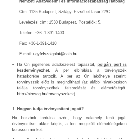
Nemzeti Adatvédelmi és Információszabadság Hatóság
Cím: 1125 Budapest, Szilágyi Erzsébet fasor 22/C.
Levelezési cím: 1530 Budapest, Postafiók: 5.
Telefon: +36 -1-391-1400
Fax: +36-1-391-1410
E-mail:
ugyfelszolgalat@naih.hu
Ha Ön jogellenes adatkezelést tapasztal,
polgári pert is
kezdeményezhet
. A per elbírálása a törvényszék
hatáskörébe tartozik. A per az Ön lakóhelye szerinti
törvényszék előtt is megindítható (az alábbi hivatkozáson
találja törvényszékek felsorolását és elérhetőségét:
http://birosag.hu/torvenyszekek
).
Hogyan tudja érvényesíteni jogait?
Ha hozzánk fordulna azért, hogy valamely fenti jogát
érvényesítse, akkor kérjük, a fent megjelölt elérhetőségeken
keressen minket.