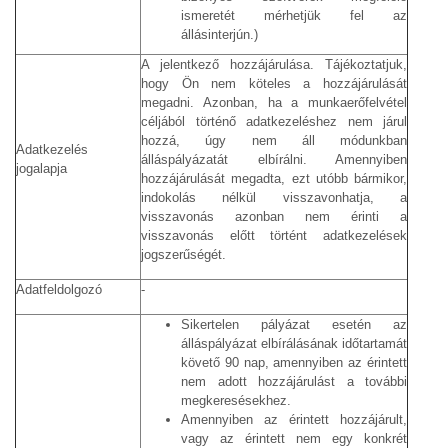
ismeretét mérhetjük fel az
állásinterjún.)
A jelentkező hozzájárulása. Tájékoztatjuk,
hogy Ön nem köteles a hozzájárulását
megadni. Azonban, ha a munkaerőfelvétel
céljából történő adatkezeléshez nem járul
hozzá, úgy nem áll módunkban
Adatkezelés
álláspályázatát elbírálni. Amennyiben
jogalapja
hozzájárulását megadta, ezt utóbb bármikor,
indokolás nélkül visszavonhatja, a
visszavonás azonban nem érinti a
visszavonás előtt történt adatkezelések
jogszerűségét.
Adatfeldolgozó
-
Sikertelen pályázat esetén az
álláspályázat elbírálásának időtartamát
követő 90 nap, amennyiben az érintett
nem adott hozzájárulást a további
megkeresésekhez.
Amennyiben az érintett hozzájárult,
vagy az érintett nem egy konkrét