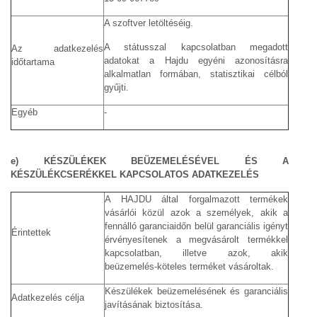
A szoftver letöltéséig.
A státusszal kapcsolatban megadott
Az adatkezelés
adatokat a Hajdu egyéni azonosításra
időtartama
alkalmatlan formában, statisztikai célból
gyűjti.
Egyéb
-
e) KÉSZÜLÉKEK BEÜZEMELÉSÉVEL ÉS A
KÉSZÜLÉKCSERÉKKEL KAPCSOLATOS ADATKEZELÉS
A HAJDU által forgalmazott termékek
vásárlói közül azok a személyek, akik a
fennálló garanciaidőn belül garanciális igényt
Érintettek
érvényesítenek a megvásárolt termékkel
kapcsolatban, illetve azok, akik
beüzemelés-köteles terméket vásároltak.
Készülékek beüzemelésének és garanciális
Adatkezelés célja
javításának biztosítása.