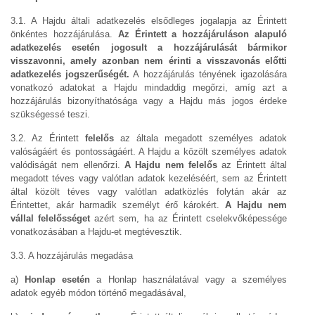
3.1. A Hajdu általi adatkezelés elsődleges jogalapja az Érintett
önkéntes hozzájárulása.
Az Érintett a hozzájáruláson alapuló
adatkezelés esetén jogosult a hozzájárulását bármikor
visszavonni, amely azonban nem érinti a visszavonás előtti
adatkezelés jogszerűségét.
A hozzájárulás tényének igazolására
vonatkozó adatokat a Hajdu mindaddig megőrzi, amíg azt a
hozzájárulás bizonyíthatósága vagy a Hajdu más jogos érdeke
szükségessé teszi.
3.2. Az Érintett
felelős
az általa megadott személyes adatok
valóságáért és pontosságáért. A Hajdu a közölt személyes adatok
valódiságát nem ellenőrzi.
A Hajdu nem felelős
az Érintett által
megadott téves vagy valótlan adatok kezeléséért, sem az Érintett
által közölt téves vagy valótlan adatközlés folytán akár az
Érintettet, akár harmadik személyt érő károkért.
A Hajdu nem
vállal felelősséget
azért sem, ha az Érintett cselekvőképessége
vonatkozásában a Hajdu-et megtévesztik.
3.3. A hozzájárulás megadása
a)
Honlap esetén
a Honlap használatával vagy a személyes
adatok egyéb módon történő megadásával,