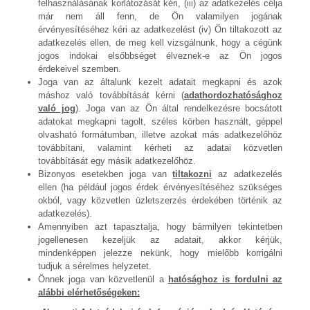
felhasználásának korlátozását kéri, (iii) az adatkezelés célja
már nem áll fenn, de Ön valamilyen jogának
érvényesítéséhez kéri az adatkezelést (iv) Ön tiltakozott az
adatkezelés ellen, de meg kell vizsgálnunk, hogy a cégünk
jogos indokai elsőbbséget élveznek-e az Ön jogos
érdekeivel szemben.
Joga van az általunk kezelt adatait megkapni és azok
máshoz való továbbítását kérni (
adathordozhatósághoz
való jog
). Joga van az Ön által rendelkezésre bocsátott
adatokat megkapni tagolt, széles körben használt, géppel
olvasható formátumban, illetve azokat más adatkezelőhöz
továbbítani, valamint kérheti az adatai közvetlen
továbbítását egy másik adatkezelőhöz.
Bizonyos esetekben joga van
tiltakozni
az adatkezelés
ellen (ha például jogos érdek érvényesítéséhez szükséges
okból, vagy közvetlen üzletszerzés érdekében történik az
adatkezelés).
Amennyiben azt tapasztalja, hogy bármilyen tekintetben
jogellenesen kezeljük az adatait, akkor kérjük,
mindenképpen jelezze nekünk, hogy mielőbb korrigálni
tudjuk a sérelmes helyzetet.
Önnek joga van közvetlenül a
hatósághoz is fordulni az
alábbi elérhetőségeken: