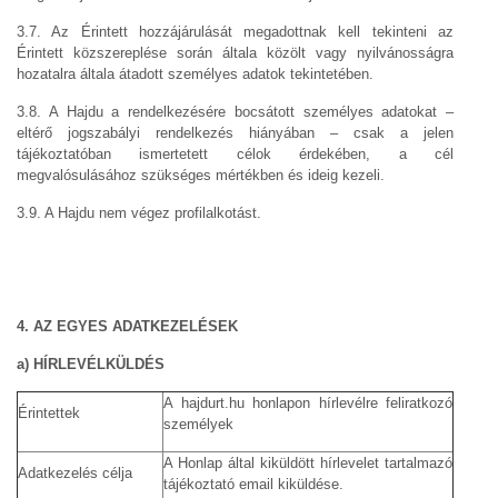
3.7. Az Érintett hozzájárulását megadottnak kell tekinteni az
Érintett közszereplése során általa közölt vagy nyilvánosságra
hozatalra általa átadott személyes adatok tekintetében.
3.8. A Hajdu a rendelkezésére bocsátott személyes adatokat –
eltérő jogszabályi rendelkezés hiányában – csak a jelen
tájékoztatóban ismertetett célok érdekében, a cél
megvalósulásához szükséges mértékben és ideig kezeli.
3.9. A Hajdu nem végez profilalkotást.
4. AZ EGYES ADATKEZELÉSEK
a) HÍRLEVÉLKÜLDÉS
A hajdurt.hu honlapon hírlevélre feliratkozó
Érintettek
személyek
A Honlap által kiküldött hírlevelet tartalmazó
Adatkezelés célja
tájékoztató email kiküldése.