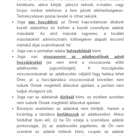
kérdésére, akkor kérjük, jelezze nekünk e-mailen, vagy
hívjon minket telefonon a fent jelzett elérhetőségeken.
Természetesen postai levelet is írthat nekünk.
Joga
van hozzáférni
az Önnel kapcsolatosan általunk
kezelt adatokhoz és kérheti a kezelt személyes adatok
másolatát. Az első másolat ingyenes, a további
másolatokért adminisztratív költségeken alapuló ésszerű
mértékű díjat számíthatunk fel.
Joga van a pontatlan adatai
helyesbítését
kérni.
Joga van
visszavonni az adatkezelőnek adott
hozzájárulást
(ez nem érinti a visszavonás előtti
adatkezelés jogszerűségét). A hozzájárulás
visszavonásának az adatkezelés céljától függ hatása lehet
Önre, pl. a hozzájárulása visszavonását követően nem
tudunk Önnek megfelelő állásokat ajánlani, a javítást nem
tudjuk elvégezni stb.
Joga van az adatainak
törlését
kérni, ez esetben azonban
nem tudunk Önnek megfelelő állásokat ajánlani.
Bizonyos esetekben az adatokat nem töröljük, hanem a
kizárólag a tárolásra
korlátozzuk
az adatkezelést. Akkor
fordulhat ilyen elő, (i) ha Ön vitatja a személyes adatok
pontosságát, (ii) az adatkezelés jogellenes, de Ön nem
szeretné az adatok törlését kérni, csupán az adatok