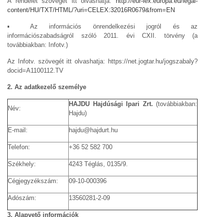
A rendelet szövegét itt olvashatja:
http://eur-lex.europa.eu/legal-
content/HU/TXT/HTML/?uri=CELEX:32016R0679&from=EN
▪ Az információs önrendelkezési jogról és az
információszabadságról szóló 2011. évi CXII. törvény (a
továbbiakban: Infotv.)
Az Infotv. szövegét itt olvashatja: https://net.jogtar.hu/jogszabaly?
docid=A1100112.TV
2. Az adatkezelő személye
HAJDU Hajdúsági Ipari Zrt.
(továbbiakban:
Név:
Hajdu)
E-mail:
hajdu@hajdurt.hu
Telefon:
+36 52 582 700
Székhely:
4243 Téglás, 0135/9.
Cégjegyzékszám:
09-10-000396
Adószám:
13560281-2-09
3. Alapvető információk