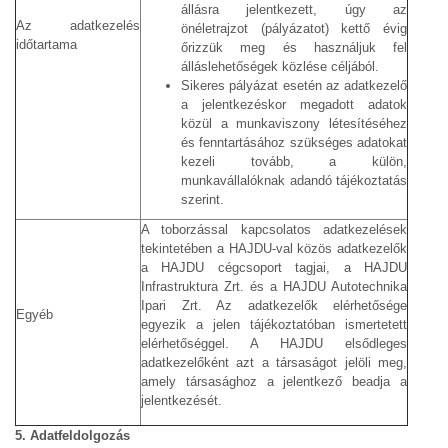
állásra jelentkezett, úgy az
Az adatkezelés
önéletrajzot (pályázatot) kettő évig
időtartama
őrizzük meg és használjuk fel
álláslehetőségek közlése céljából.
Sikeres pályázat esetén az adatkezelő
a jelentkezéskor megadott adatok
közül a munkaviszony létesítéséhez
és fenntartásához szükséges adatokat
kezeli tovább, a külön,
munkavállalóknak adandó tájékoztatás
szerint.
A toborzással kapcsolatos adatkezelések
tekintetében a HAJDU-val közös adatkezelők
a HAJDU cégcsoport tagjai, a HAJDU
Infrastruktura Zrt. és a HAJDU Autotechnika
Ipari Zrt. Az adatkezelők elérhetősége
Egyéb
egyezik a jelen tájékoztatóban ismertetett
elérhetőséggel. A HAJDU elsődleges
adatkezelőként azt a társaságot jelöli meg,
amely társasághoz a jelentkező beadja a
jelentkezését.
5. Adatfeldolgozás