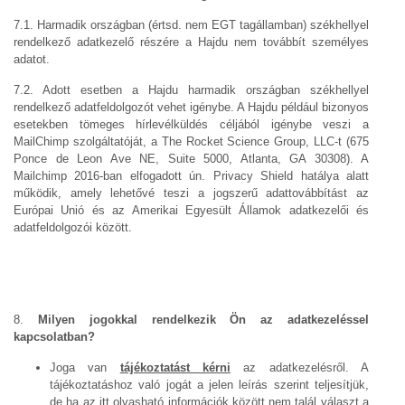
7.1. Harmadik országban (értsd. nem EGT tagállamban) székhellyel
rendelkező adatkezelő részére a Hajdu nem továbbít személyes
adatot.
7.2. Adott esetben a Hajdu harmadik országban székhellyel
rendelkező adatfeldolgozót vehet igénybe. A Hajdu például bizonyos
esetekben tömeges hírlevélküldés céljából igénybe veszi a
MailChimp szolgáltatóját, a The Rocket Science Group, LLC-t (675
Ponce de Leon Ave NE, Suite 5000, Atlanta, GA 30308). A
Mailchimp 2016-ban elfogadott ún. Privacy Shield hatálya alatt
működik, amely lehetővé teszi a jogszerű adattovábbítást az
Európai Unió és az Amerikai Egyesült Államok adatkezelői és
adatfeldolgozói között.
8.
Milyen jogokkal rendelkezik Ön az adatkezeléssel
kapcsolatban?
Joga van
tájékoztatást kérni
az adatkezelésről. A
tájékoztatáshoz való jogát a jelen leírás szerint teljesítjük,
de ha az itt olvasható információk között nem talál választ a