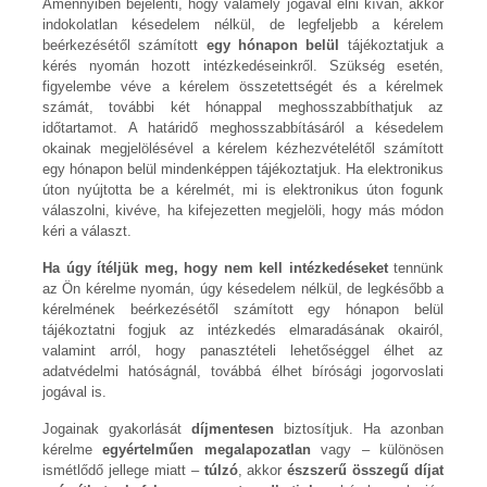
Amennyiben bejelenti, hogy valamely jogával élni kíván, akkor
indokolatlan késedelem nélkül, de legfeljebb a kérelem
beérkezésétől számított
egy hónapon belül
tájékoztatjuk a
kérés nyomán hozott intézkedéseinkről. Szükség esetén,
figyelembe véve a kérelem összetettségét és a kérelmek
számát, további két hónappal meghosszabbíthatjuk az
időtartamot. A határidő meghosszabbításáról a késedelem
okainak megjelölésével a kérelem kézhezvételétől számított
egy hónapon belül mindenképpen tájékoztatjuk. Ha elektronikus
úton nyújtotta be a kérelmét, mi is elektronikus úton fogunk
válaszolni, kivéve, ha kifejezetten megjelöli, hogy más módon
kéri a választ.
Ha úgy ítéljük meg, hogy nem kell intézkedéseket
tennünk
az Ön kérelme nyomán, úgy késedelem nélkül, de legkésőbb a
kérelmének beérkezésétől számított egy hónapon belül
tájékoztatni fogjuk az intézkedés elmaradásának okairól,
valamint arról, hogy panasztételi lehetőséggel élhet az
adatvédelmi hatóságnál, továbbá élhet bírósági jogorvoslati
jogával is.
Jogainak gyakorlását
díjmentesen
biztosítjuk. Ha azonban
kérelme
egyértelműen megalapozatlan
vagy – különösen
ismétlődő jellege miatt –
túlzó
, akkor
észszerű összegű díjat