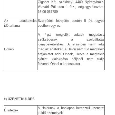
Giganet Kft. székhely: 4400 Nyíregyháza,
Vasvári Pál utca 1 fsz., cégjegyzékszám:
15-09-067789
Az adatkezelés
Szerződés létrejötte esetén 5 év, egyéb
időtartama
esetben egy év.
A *-gal megjelölt adatok megadása
szükségesek a szolgáltatás
igénybevételéhez. Amennyiben nem adja
Egyéb
meg az adatokat, a Hajdu nem tud megfelelő
árajánlatot adni Önnek, illetve a megfelelő
ajánlat kialakítása céljából nem tudja
felvenni Önnel a kapcsolatot.
c) ÜZENETKÜLDÉS
A Hajdunak a honlapon keresztül üzenetet
Érintettek
küldő személyek