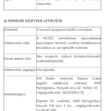
válaszolni.
d) TERVEZŐI SZOFTVER LETÖLTÉSE
Érintettek
A tervezői programot letöltő személyek
A HAJDU termékeinek használatával
Adatkezelés célja
kapcsolatos tervezői szoftver rendelkezésre
bocsátása az azt igénylők számára.
Név, emailcím, státusz (kivitelező/szerelő/
Kezelt adatok köre
érdeklődő/építtető)
Adatkezelés jogalapja
Hozzájárulás
AW Studio., képviseli: Balázsi Csaba
(egyéni vállalkozó) székhely: 4400
Nyíregyháza, Hunyadi utca 42. tetőtér /10 .,
cégjegyzékszám: 66226198-2-35,
Adatfeldolgozó
Giganet Kft. székhely: 4400 Nyíregyháza,
Vasvári Pál utca 1 fsz., cégjegyzékszám:
15-09-067789