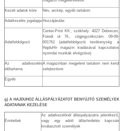
magazin megjelentetése.
Kezelt adatok köre
Név, arckép, egyéb tartalom
Adatkezelés jogalapja
Hozzájárulás
Center-Print Kft., székhely: 4027 Debrecen,
Füredi út 76., cégjegyzékszám: 09-09-
Adatfeldolgozó
001761 (adatfeldolgozói tevékenység: a
HajduHír magazin kiadásával kapcsolatos
nyomdai munkák elvégzése)
Az adatkezelés
A magazinban megjelent tartalom nem kerül
időtartama
selejtezésre.
Egyéb
g) A HAJDUHOZ ÁLLÁSPÁLYÁZATOT BENYÚJTÓ SZEMÉLYEK
ADATAINAK KEZELÉSE
Az adatkezelőnél álláspályázatra jelentkező,
Érintettek
vagy egy adott álláshirdetés kapcsán
kiválasztott személyek