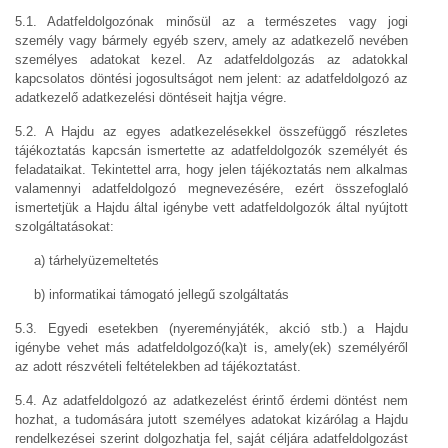
5.1. Adatfeldolgozónak minősül az a természetes vagy jogi
személy vagy bármely egyéb szerv, amely az adatkezelő nevében
személyes adatokat kezel. Az adatfeldolgozás az adatokkal
kapcsolatos döntési jogosultságot nem jelent: az adatfeldolgozó az
adatkezelő adatkezelési döntéseit hajtja végre.
5.2. A Hajdu az egyes adatkezelésekkel összefüggő részletes
tájékoztatás kapcsán ismertette az adatfeldolgozók személyét és
feladataikat. Tekintettel arra, hogy jelen tájékoztatás nem alkalmas
valamennyi adatfeldolgozó megnevezésére, ezért összefoglaló
ismertetjük a Hajdu által igénybe vett adatfeldolgozók által nyújtott
szolgáltatásokat:
a) tárhelyüzemeltetés
b) informatikai támogató jellegű szolgáltatás
5.3. Egyedi esetekben (nyereményjáték, akció stb.) a Hajdu
igénybe vehet más adatfeldolgozó(ka)t is, amely(ek) személyéről
az adott részvételi feltételekben ad tájékoztatást.
5.4. Az adatfeldolgozó az adatkezelést érintő érdemi döntést nem
hozhat, a tudomására jutott személyes adatokat kizárólag a Hajdu
rendelkezései szerint dolgozhatja fel, saját céljára adatfeldolgozást