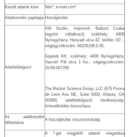
Kezelt adatok köre
Név*, e-mail cím*
Adatkezelés jogalapja
Hozzájárulás
AW Studio., képviseli: Balázsi Csaba
(egyéni vállalkozó) székhely: 4400
Nyíregyháza, Hunyadi utca 42. tetőtér /10 .,
cégjegyzékszám: 66226198-2-35,
Giganet Kft. székhely: 4400 Nyíregyháza,
Vasvári Pál utca 1 fsz., cégjegyzékszám:
Adatfeldolgozó
15-09-067789
The Rocket Science Group, LLC (675 Ponce
de Leon Ave NE, Suite 5000, Atlanta, GA
30308) adatfeldolgozói tevékenység:
hírlevélküldés biztosítása
Az adatkezelés
A hozzájárulás visszavonásáig.
időtartama
A *-gal megjelölt adatok megadása