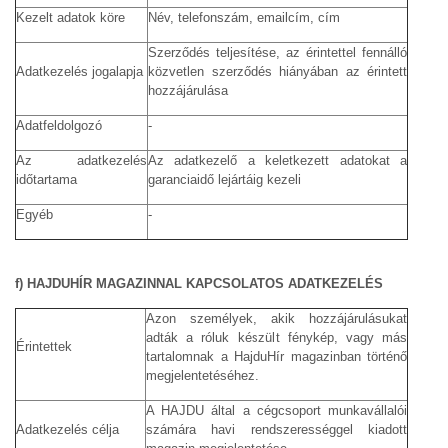
Kezelt adatok köre
Név, telefonszám, emailcím, cím
Szerződés teljesítése, az érintettel fennálló
Adatkezelés jogalapja
közvetlen szerződés hiányában az érintett
hozzájárulása
Adatfeldolgozó
-
Az adatkezelés
Az adatkezelő a keletkezett adatokat a
időtartama
garanciaidő lejártáig kezeli
Egyéb
-
f) HAJDUHÍR MAGAZINNAL KAPCSOLATOS ADATKEZELÉS
Azon személyek, akik hozzájárulásukat
adták a róluk készült fénykép, vagy más
Érintettek
tartalomnak a HajduHír magazinban történő
megjelentetéséhez.
A HAJDU által a cégcsoport munkavállalói
Adatkezelés célja
számára havi rendszerességgel kiadott