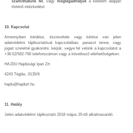
számíthatunk fel
, vagy
megtagadhatjuk
a kérelem alapján
történő intézkedést.
10. Kapcsolat
Amennyiben kérdése, észrevétele vagy kérése van jelen
adatvédelmi tájékoztatóval kapcsolatban, panaszt tenne, vagy
jogait szeretné gyakorolni, kérjük, vegye fel velünk a kapcsolatot a
+36-52/582-700 telefonszámon vagy a következő elérhetőségeken:
HAJDU Hajdúsági Ipari Zrt.
4243 Téglás, 0135/9.
hajdu@hajdurt.hu
11. Hatály
Jelen adatvédelmi tájékoztató 2018 május 25-től alkalmazandó.