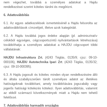
nem végezhet, továbbá a személyes adatokat a Hajdu
rendelkezései szerint köteles tárolni és megőrizni.
6. Adattovábbítás
6.1. Az egyes adatkezelések ismertetésénél a Hajdu felsorolta az
adattovábbítások címzettjeit, illetve azok kategóriáit.
6.2. A Hajdu továbbá jogos érdeke alapján (pl. adminisztratív
célokból egységes, cégcsoportszintű nyilvántartások létrehozása)
továbbíthatja a személyes adatokat a HAJDU cégcsoport többi
vállalatának:
HAJDU Infrastruktura Zrt.
(4243 Téglás, 0135/9; cjsz: 09-10-
000106),
HAJDU Autotechnika Ipari Zrt
. (4243 Téglás, 0135/32;
cjsz: 09-10-000395).
6.3. A Hajdu jogosult és köteles minden olyan rendelkezésére álló
és általa szabályszerűen tárolt személyes adatot az illetékes
hatóságoknak továbbítani, amely továbbítására jogszabály vagy
jogerős hatósági kötelezés kötelezi. Ilyen adattovábbítás, valamint
az ebből származó következmények miatt a Hajdu nem tehető
felelőssé.
7. Adattovábbítás harmadik országba