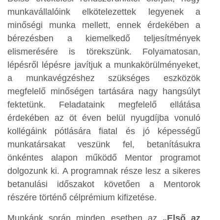
munkavállalóink elkötelezettek legyenek a
minőségi munka mellett, ennek érdekében a
bérezésben a kiemelkedő teljesítmények
elismerésére is törekszünk. Folyamatosan,
lépésről lépésre javítjuk a munkakörülményeket,
a munkavégzéshez szükséges eszközök
megfelelő minőségen tartására nagy hangsúlyt
fektetünk. Feladataink megfelelő ellátása
érdekében az öt éven belül nyugdíjba vonuló
kollégáink pótlására fiatal és jó képességű
munkatársakat veszünk fel, betanításukra
önkéntes alapon működő Mentor programot
dolgozunk ki. A programnak része lesz a sikeres
betanulási időszakot követően a Mentorok
részére történő célprémium kifizetése.
Munkánk során minden esetben az
„Első az