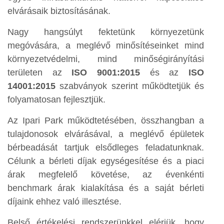
elvárásaik biztosításának.
Nagy hangsúlyt fektetünk környezetünk
megóvására, a meglévő minősítéseinket mind
környezetvédelmi, mind minőségirányítási
területen az
ISO 9001:2015
és az
ISO
14001:2015
szabványok szerint működtetjük és
folyamatosan fejlesztjük.
Az Ipari Park működtetésében, összhangban a
tulajdonosok elvárásával, a meglévő épületek
bérbeadását tartjuk elsődleges feladatunknak.
Célunk a bérleti díjak egységesítése és a piaci
árak megfelelő követése, az évenkénti
benchmark árak kialakítása és a saját bérleti
díjaink ehhez való illesztése.
Belső értékelési rendszerünkkel elérjük, hogy