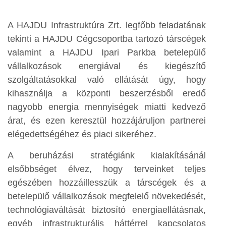
A HAJDU Infrastruktúra Zrt. legfőbb feladatának
tekinti a HAJDU Cégcsoportba tartozó társcégek
valamint a HAJDU Ipari Parkba betelepülő
vállalkozások energiával és kiegészítő
szolgáltatásokkal való ellátását úgy, hogy
kihasználja a központi beszerzésből eredő
nagyobb energia mennyiségek miatti kedvező
árat, és ezen keresztül hozzájáruljon partnerei
elégedettségéhez és piaci sikeréhez.
A beruházási stratégiánk kialakításánál
elsőbbséget élvez, hogy terveinket teljes
egészében hozzáillesszük a társcégek és a
betelepülő vállalkozások megfelelő növekedését,
technológiaváltását biztosító energiaellátásnak,
egyéb infrastrukturális háttérrel kapcsolatos