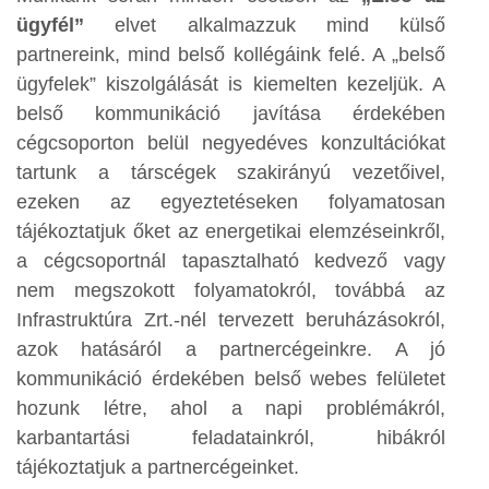
ügyfél”
elvet alkalmazzuk mind külső
partnereink, mind belső kollégáink felé. A „belső
ügyfelek” kiszolgálását is kiemelten kezeljük. A
belső kommunikáció javítása érdekében
cégcsoporton belül negyedéves konzultációkat
tartunk a társcégek szakirányú vezetőivel,
ezeken az egyeztetéseken folyamatosan
tájékoztatjuk őket az energetikai elemzéseinkről,
a cégcsoportnál tapasztalható kedvező vagy
nem megszokott folyamatokról, továbbá az
Infrastruktúra Zrt.-nél tervezett beruházásokról,
azok hatásáról a partnercégeinkre. A jó
kommunikáció érdekében belső webes felületet
hozunk létre, ahol a napi problémákról,
karbantartási feladatainkról, hibákról
tájékoztatjuk a partnercégeinket.