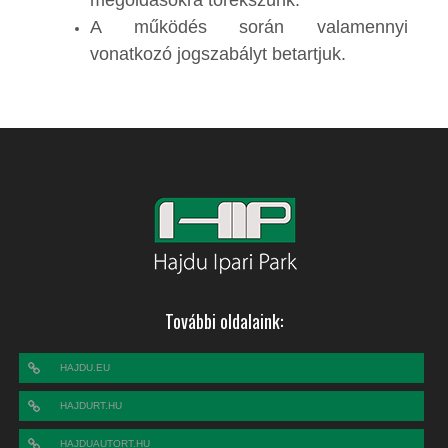
megoldásokra törekszünk.
A működés során valamennyi
vonatkozó jogszabályt betartjuk.
További oldalaink:
HAJDU.EU
HAJDURT.HU
HAJDUAUTORT.HU