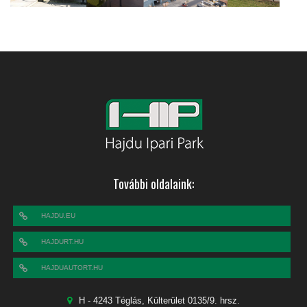
További oldalaink:
HAJDU.EU
HAJDURT.HU
HAJDUAUTORT.HU
H - 4243 Téglás, Külterület 0135/9. hrsz.