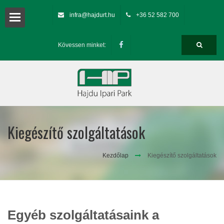
infra@hajdurt.hu
+36 52 582 700
ció
Kövessen minket:
ra
sok
Kiegészítő szolgáltatások
umok
Kezdőlap
Kiegészítő szolgáltatások
Egyéb szolgáltatásaink a