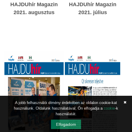
HAJDUhír Magazin
HAJDUhír Magazin
2021. augusztus
2021. július
✖
A jobb felhasználói élmény érdekében az oldalon cookie-kat
használunk. Oldalunk használatával, Ön elfogadja a
cookie
-k
használatát.
Elfogadom